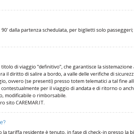
o 90' dalla partenza schedulata, per biglietti solo passeggeri;
?
un titolo di viaggio "definitivo", che garantisce la sistemazione
ra il diritto di salire a bordo, a valle delle verifiche di sicure
io, ovvero (se presenti) presso totem telematici a tal fine al
contestualmente per il viaggio di andata e di ritorno o anche
so, modificabile o rimborsabile.
tro sito CAREMAR.IT.
te?
o la tariffa residente è tenuto, in fase di check-in presso la big