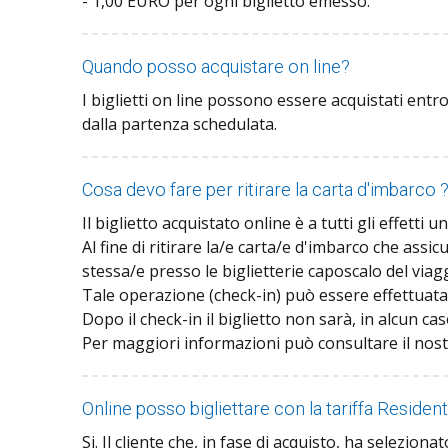
- 1,00 EURO per ogni biglietto emesso.
Quando posso acquistare on line?
I biglietti on line possono essere acquistati entr
dalla partenza schedulata.
Cosa devo fare per ritirare la carta d'imbarco 
Il biglietto acquistato online è a tutti gli effetti 
Al fine di ritirare la/e carta/e d'imbarco che assicu
stessa/e presso le biglietterie caposcalo del viagg
Tale operazione (check-in) può essere effettuata 
Dopo il check-in il biglietto non sarà, in alcun ca
Per maggiori informazioni può consultare il nos
Online posso bigliettare con la tariffa Residen
Si. Il cliente che, in fase di acquisto, ha selezionat