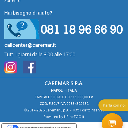
Sorrento
Hai bisogno di aiuto?
callcenter@caremar.it
Tutti i giorni dalle 8:00 alle 17:00
CAREMAR S.P.A.
NAPOLI - ITALIA
CAPITALE SOCIALE € 3.615.000,00 I.V.
COD. FISC./P.IVA 00834320632
Parl
© 2017-2026 Caremar S.p.A. - Tutti i diritti riservati
Powered by
UPmeTOO.it
💬
Le tue preferenze relative alla privacy