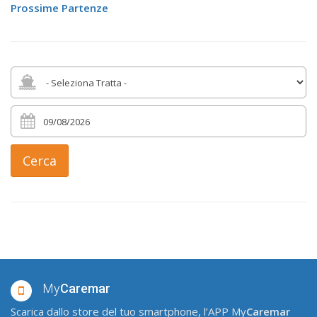
Prossime Partenze
Cerca
My
Caremar
Scarica dallo store del tuo smartphone, l’APP My
Caremar