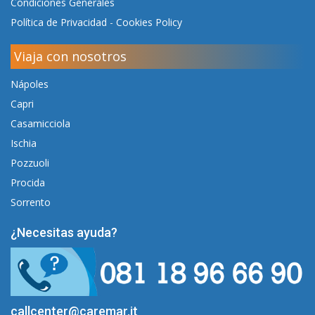
Condiciones Generales
Política de Privacidad
-
Cookies Policy
Viaja con nosotros
Nápoles
Capri
Casamicciola
Ischia
Pozzuoli
Procida
Sorrento
¿Necesitas ayuda?
callcenter@caremar.it