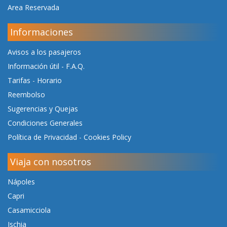
Area Reservada
Informaciones
Avisos a los pasajeros
Información útil - F.A.Q.
Tarifas
-
Horario
Reembolso
Sugerencias y Quejas
Condiciones Generales
Política de Privacidad
-
Cookies Policy
Viaja con nosotros
Nápoles
Capri
Casamicciola
Ischia